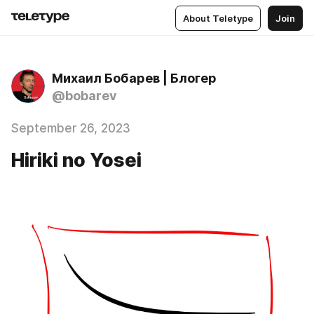
About Teletype
Join
Михаил Бобарев | Блогер
@bobarev
September 26, 2023
Hiriki no Yosei