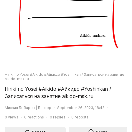
Hiriki no Yosei #Aikido #Айкидо #Yoshinkan / Записаться на занятие 
aikido-msk.ru
Hiriki no Yosei #Aikido #Айкидо #Yoshinkan / 
Записаться на занятие aikido-msk.ru
Михаил Бобарев | Блогер
September 26, 2023, 18:42
0
views
0
reactions
0
replies
0
reposts