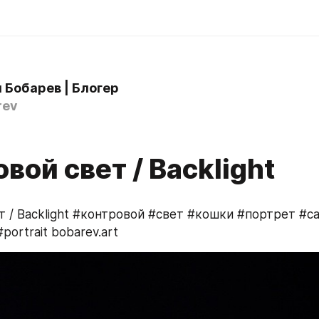
 Бобарев | Блогер
rev
вой свет / Backlight
 / Backlight #контровой #свет #кошки #портрет #cats
portrait bobarev.art