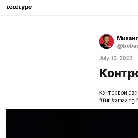
Михаил
@boba
July 12, 2022
Контро
Контровой свет
#fur #amazing #