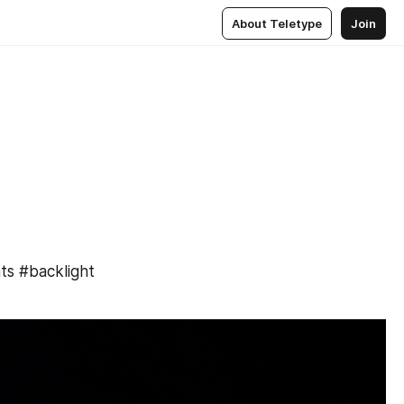
About Teletype
Join
 #backlight 