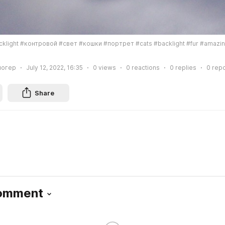
cklight #контровой #свет #кошки #портрет #cats #backlight #fur #amazing 
логер
July 12, 2022, 16:35
0
views
0
reactions
0
replies
0
repo
Share
Comment