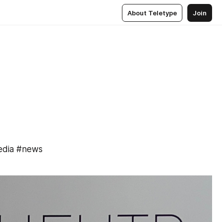
About Teletype
Join
dia #news 