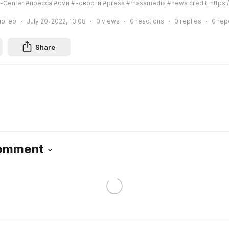
-Center #пресса #сми #новости #press #massmedia #news credit: https:/
логер
July 20, 2022, 13:08
0
views
0
reactions
0
replies
0
rep
Share
Comment