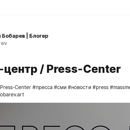
 Бобарев | Блогер
rev
центр / Press-Center
 Press-Center #пресса #сми #новости #press #massme
bobarev.art