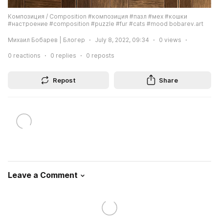
Композиция / Composition #композиция #пазл #мех #кошки 
#настроение #composition #puzzle #fur #cats #mood bobarev.art
Михаил Бобарев | Блогер
July 8, 2022, 09:34
0
views
0
reactions
0
replies
0
reposts
Repost
Share
Leave a Comment