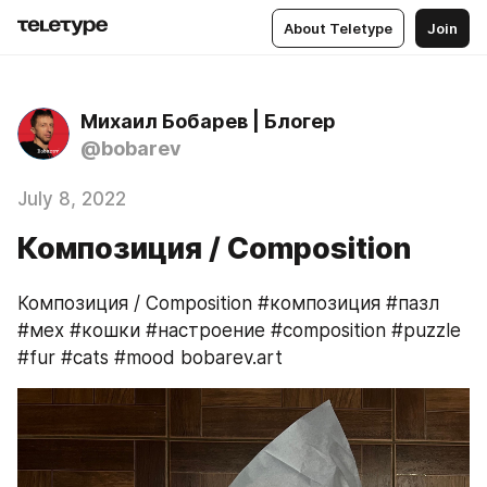
About Teletype
Join
Михаил Бобарев | Блогер
@bobarev
July 8, 2022
Композиция / Composition
Композиция / Composition #композиция #пазл 
#мех #кошки #настроение #composition #puzzle 
#fur #cats #mood bobarev.art