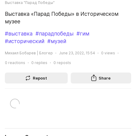
Выставка "Парад Победы"
Выставка «Парад Победы» в Историческом 
музее
#выставка
#парадпобеды
#гим
#исторический
#музей
Михаил Бобарев | Блогер
June 23, 2022, 15:54
0
views
0
reactions
0
replies
0
reposts
Repost
Share