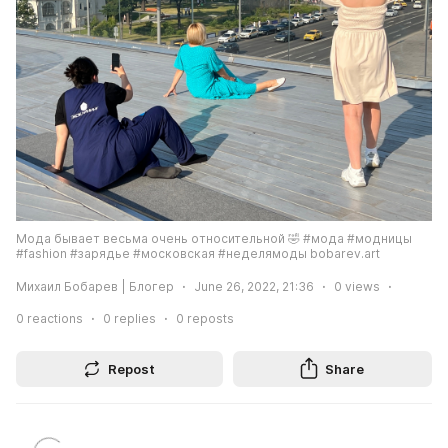
Мода бывает весьма очень относительной 🤣 #мода #модницы 
#fashion #зарядье #московская #неделямоды bobarev.art
Михаил Бобарев | Блогер
June 26, 2022, 21:36
0
views
0
reactions
0
replies
0
reposts
Repost
Share