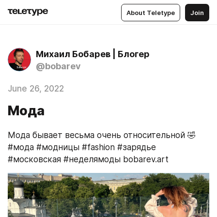
About Teletype
Join
Михаил Бобарев | Блогер
@bobarev
June 26, 2022
Мода
Мода бывает весьма очень относительной 🤣 
#мода #модницы #fashion #зарядье 
#московская #неделямоды bobarev.art