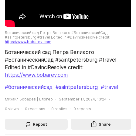
Ботанический сад Петра Великого #БотаническийСад 
#saintpetersburg #travel Edited in #DavinciResolve credit: 
https://www.bobarev.com
Ботанический сад Петра Великого 
#БотаническийСад #saintpetersburg #travel 
Edited in #DavinciResolve credit: 
https://www.bobarev.com
#ботаническийсад
#saintpetersburg
#travel
Михаил Бобарев | Блогер
September 17, 2024, 13:24
0
views
0
reactions
0
replies
0
reposts
Repost
Share