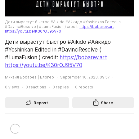
Дети вырастут быстро #Aikido #Айкидо #Yoshinkan Edited in 
#DavinciResolve ( #LumaFusion ) credit: 
https://bobarev.art
https://youtu.be/K30rOJ95V70
Дети вырастут быстро #Aikido #Айкидо 
#Yoshinkan Edited in #DavinciResolve ( 
#LumaFusion ) credit: 
https://bobarev.art
https://youtu.be/K30rOJ95V70
Михаил Бобарев | Блогер
September 10, 2023, 09:57
0
views
0
reactions
0
replies
0
reposts
Repost
Share