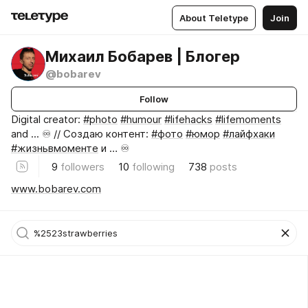
About Teletype
Join
Михаил Бобарев | Блогер
@bobarev
Follow
Digital creator:
#photo
#humour
#lifehacks
#lifemoments
and ... ♾️ // Создаю контент:
#фото
#юмор
#лайфхаки
#жизньвмоменте
и … ♾️
9
followers
10
following
738
posts
www.bobarev.com