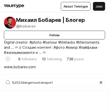
About Teletype
Join
Михаил Бобарев | Блогер
@bobarev
Follow
Digital creator:
#photo
#humour
#lifehacks
#lifemoments
and ... ♾️ // Создаю контент:
#фото
#юмор
#лайфхаки
#жизньвмоменте
и … ♾️
9
followers
10
following
738
posts
www.bobarev.com