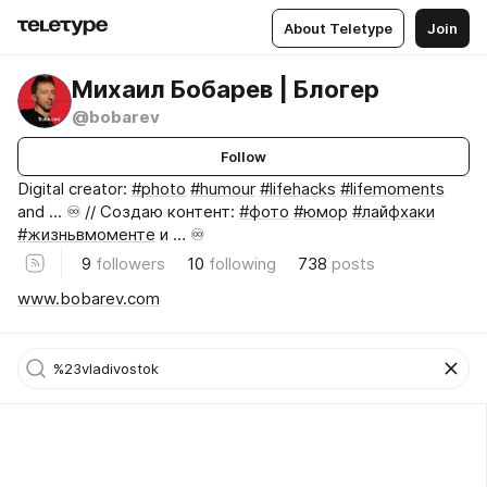
About Teletype
Join
Михаил Бобарев | Блогер
@bobarev
Follow
Digital creator:
#photo
#humour
#lifehacks
#lifemoments
and ... ♾️ // Создаю контент:
#фото
#юмор
#лайфхаки
#жизньвмоменте
и … ♾️
9
followers
10
following
738
posts
www.bobarev.com