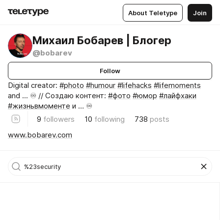
About Teletype
Join
Михаил Бобарев | Блогер
@bobarev
Follow
Digital creator:
#photo
#humour
#lifehacks
#lifemoments
and ... ♾️ // Создаю контент:
#фото
#юмор
#лайфхаки
#жизньвмоменте
и … ♾️
9
followers
10
following
738
posts
www.bobarev.com