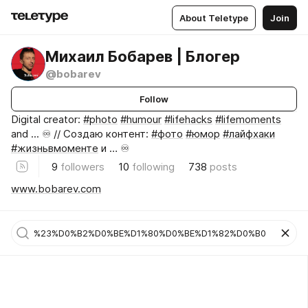
About Teletype
Join
Михаил Бобарев | Блогер
@bobarev
Follow
Digital creator:
#photo
#humour
#lifehacks
#lifemoments
and ... ♾️ // Создаю контент:
#фото
#юмор
#лайфхаки
#жизньвмоменте
и … ♾️
9
followers
10
following
738
posts
www.bobarev.com