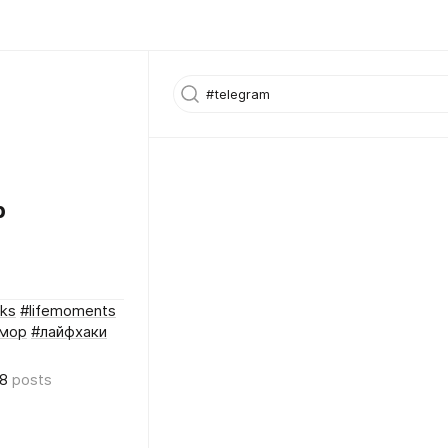
р
cks
#lifemoments
мор
#лайфхаки
8
posts