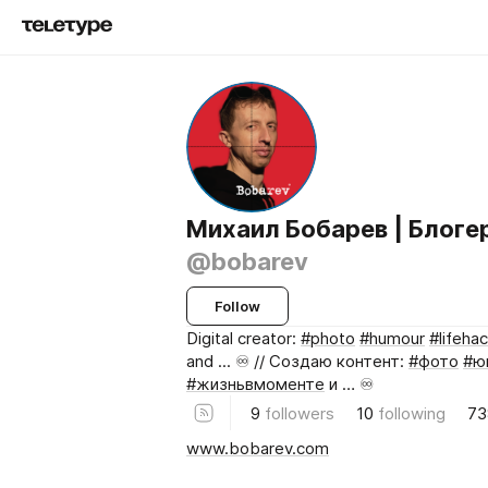
Михаил Бобарев | Блоге
@bobarev
Follow
Digital creator:
#photo
#humour
#lifeha
and ... ♾️ // Создаю контент:
#фото
#ю
#жизньвмоменте
и … ♾️
9
followers
10
following
73
www.bobarev.com