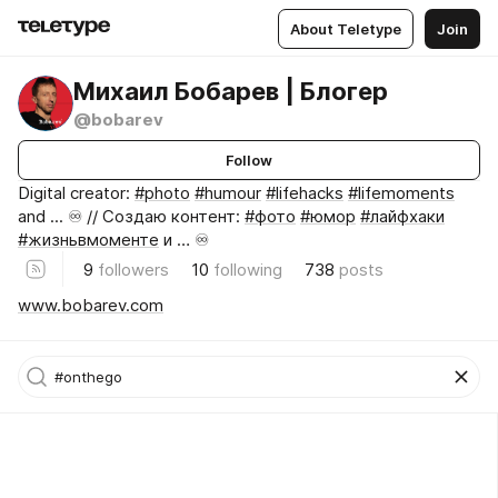
About Teletype
Join
Михаил Бобарев | Блогер
@bobarev
Follow
Digital creator:
#photo
#humour
#lifehacks
#lifemoments
and ... ♾️ // Создаю контент:
#фото
#юмор
#лайфхаки
#жизньвмоменте
и … ♾️
9
followers
10
following
738
posts
www.bobarev.com