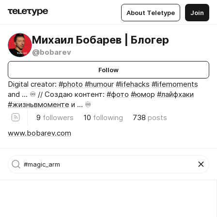
About Teletype
Join
Михаил Бобарев | Блогер
@bobarev
Follow
Digital creator:
#photo
#humour
#lifehacks
#lifemoments
and ... ♾️ // Создаю контент:
#фото
#юмор
#лайфхаки
#жизньвмоменте
и … ♾️
9
followers
10
following
738
posts
www.bobarev.com