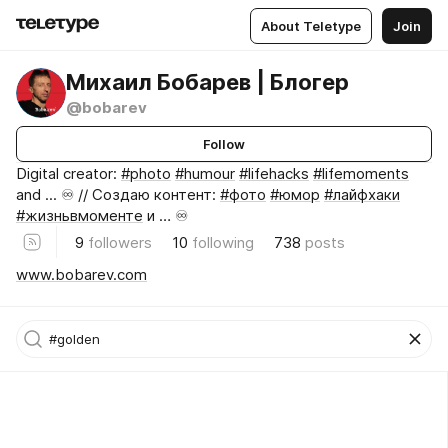
About Teletype
Join
Михаил Бобарев | Блогер
@bobarev
Follow
Digital creator:
#photo
#humour
#lifehacks
#lifemoments
and ... ♾️ // Создаю контент:
#фото
#юмор
#лайфхаки
#жизньвмоменте
и … ♾️
9
followers
10
following
738
posts
www.bobarev.com