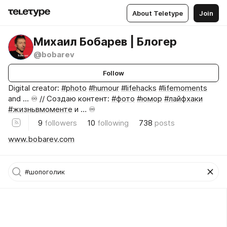
About Teletype
Join
Михаил Бобарев | Блогер
@bobarev
Follow
Digital creator:
#photo
#humour
#lifehacks
#lifemoments
and ... ♾️ // Создаю контент:
#фото
#юмор
#лайфхаки
#жизньвмоменте
и … ♾️
9
followers
10
following
738
posts
www.bobarev.com