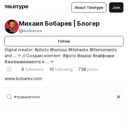
About Teletype
Join
Михаил Бобарев | Блогер
@bobarev
Follow
Digital creator:
#photo
#humour
#lifehacks
#lifemoments
and ... ♾️ // Создаю контент:
#фото
#юмор
#лайфхаки
#жизньвмоменте
и … ♾️
9
followers
10
following
738
posts
www.bobarev.com