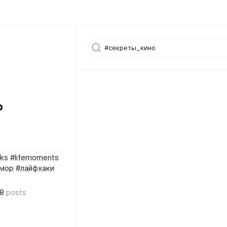
р
cks
#lifemoments
мор
#лайфхаки
8
posts