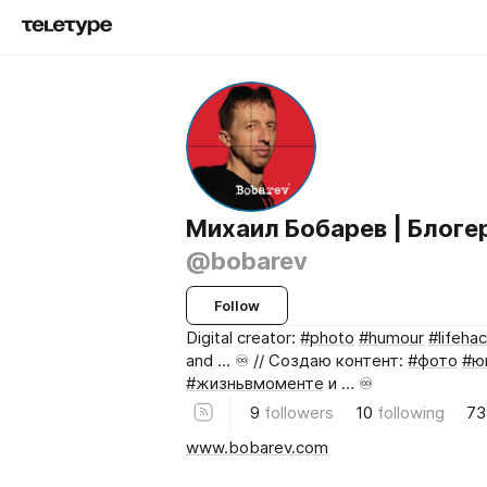
Михаил Бобарев | Блоге
@bobarev
Follow
Digital creator:
#photo
#humour
#lifeha
and ... ♾️ // Создаю контент:
#фото
#ю
#жизньвмоменте
и … ♾️
9
followers
10
following
73
www.bobarev.com