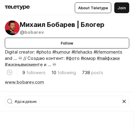
About Teletype
Join
Михаил Бобарев | Блогер
@bobarev
Follow
Digital creator:
#photo
#humour
#lifehacks
#lifemoments
and ... ♾️ // Создаю контент:
#фото
#юмор
#лайфхаки
#жизньвмоменте
и … ♾️
9
followers
10
following
738
posts
www.bobarev.com