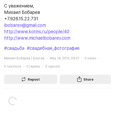
С уважением,
Михаил Бобарев
+7.926.15.22.731
ibobarev@gmail.com
http://www.korins.ru/people/40
http://www.michaelbobarev.com
#свадьба
#свадебная_фотография
Михаил Бобарев | Блогер
May 18, 2015, 09:27
0
views
0
reactions
0
replies
0
reposts
Repost
Share