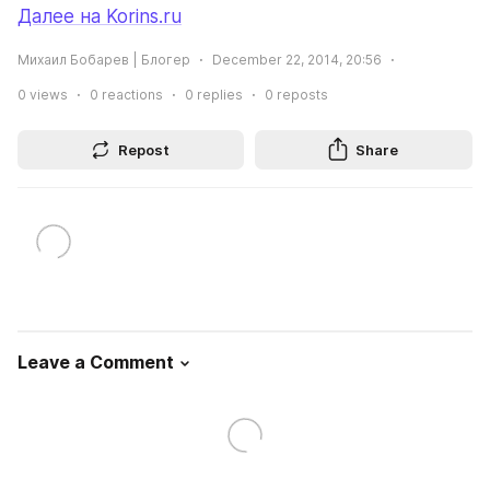
Далее на Korins.ru
Михаил Бобарев | Блогер
December 22, 2014, 20:56
0
views
0
reactions
0
replies
0
reposts
Repost
Share
Leave a Comment