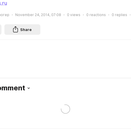
.ru
логер
November 24, 2014, 07:08
0
views
0
reactions
0
replies
Share
Comment