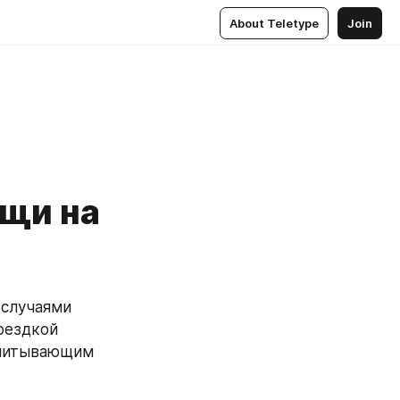
About Teletype
Join
ощи на
случаями 
ездкой 
учитывающим 