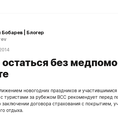
 Бобарев | Блогер
rev
2014
е остаться без медпом
те
ближением новогодних праздников и участившимися 
с туристами за рубежом ВСС рекомендует перед по
о заключении договора страхования с покрытием, 
го отдыха.