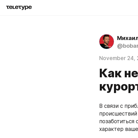
Михаил
@boba
November 24, 
Как н
курор
В связи с при
происшествий 
позаботиться 
характер ваше