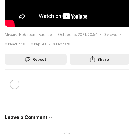
Михаил Бобарев | Блогер
October 5, 2021, 20:54
0
views
0
reactions
0
replies
0
reposts
Repost
Share
Leave a Comment