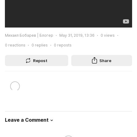
Михаил Бобарев | Блогер
May 31, 2019, 13:36
0
views
0
reactions
0
replies
0
reposts
Repost
Share
Leave a Comment