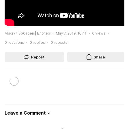
Михаил Бобарев | Блогер
May 7, 2019, 16:41
0
views
0
reactions
0
replies
0
reposts
Repost
Share
Leave a Comment