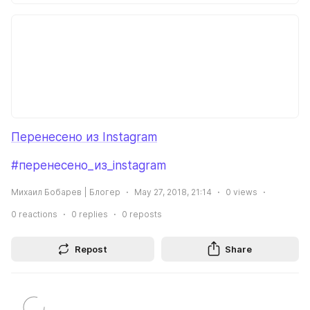
Перенесено из Instagram
#перенесено_из_instagram
Михаил Бобарев | Блогер
May 27, 2018, 21:14
0
views
0
reactions
0
replies
0
reposts
Repost
Share