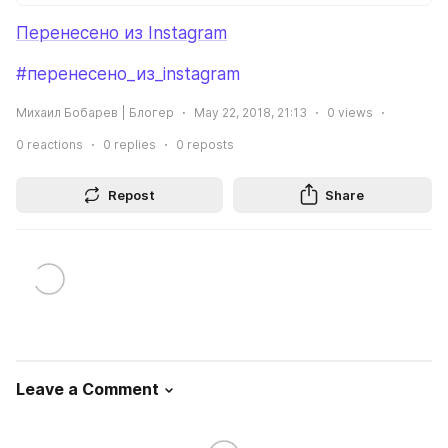
Перенесено из Instagram
#перенесено_из_instagram
Михаил Бобарев | Блогер
May 22, 2018, 21:13
0
views
0
reactions
0
replies
0
reposts
Repost
Share
Leave a Comment