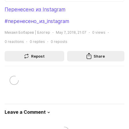
Перенесено из Instagram
#перенесено_из_instagram
Михаил Бобарев | Блогер
May 7, 2018, 21:07
0
views
0
reactions
0
replies
0
reposts
Repost
Share
Leave a Comment