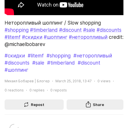
Неторопливый шоппинг / Slow shopping 
#shopping
#timberland
#discount
#sale
#discounts
#litemf
#скидки
#шоппинг
#неторопливый
 credit: 
@michaelbobarev
#скидки
#litemf
#shopping
#неторопливый
#discounts
#sale
#timberland
#discount
#шоппинг
Михаил Бобарев | Блогер
March 25, 2018, 13:47
0
views
0
reactions
0
replies
0
reposts
Repost
Share