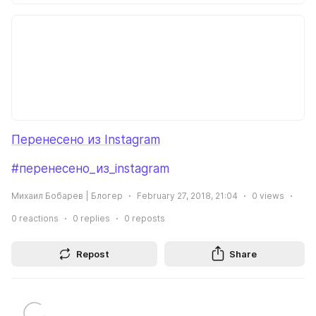
Перенесено из Instagram
#перенесено_из_instagram
Михаил Бобарев | Блогер
February 27, 2018, 21:04
0
views
0
reactions
0
replies
0
reposts
Repost
Share